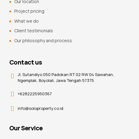
Our location
Project pricing
What we do
Client testimonials
Our philosophy and process
Contact us
Jl. Sutandiyo 050 Padokan RT 02 RW 04 Sawahan,
Ngemplak, Boyolali, Jawa Tengah 57375
+6282225950367
info@soloproperty.co.id
Our Service