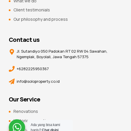
What we do
Client testimonials
Our philosophy and process
Contact us
Jl. Sutandiyo 050 Padokan RT 02 RW 04 Sawahan,
Ngemplak, Boyolali, Jawa Tengah 57375
+6282225950367
info@soloproperty.co.id
Our Service
Renovations
Historic renovations
Ada yang bisa kami
Constuction additions
bantu?
Chat disini