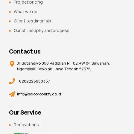
Project pricing
What we do
Client testimonials
Our philosophy and process
Contact us
Jl. Sutandiyo 050 Padokan RT 02 RW 04 Sawahan,
Ngemplak, Boyolali, Jawa Tengah 57375
+6282225950367
info@soloproperty.co.id
Our Service
Renovations