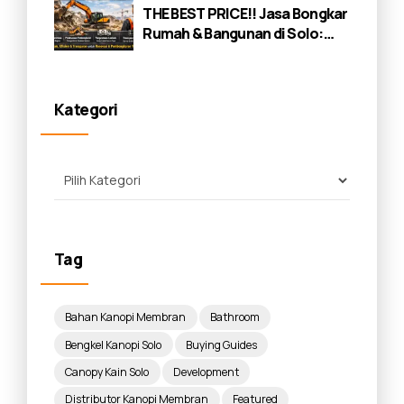
THE BEST PRICE!! Jasa Bongkar
Rumah & Bangunan di Solo:
Panduan Lengkap 2026
Kategori
Tag
Bahan Kanopi Membran
Bathroom
Bengkel Kanopi Solo
Buying Guides
Canopy Kain Solo
Development
Distributor Kanopi Membran
Featured