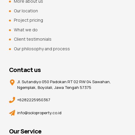
More about us
Our location
Project pricing
What we do
Client testimonials
Our philosophy and process
Contact us
Jl. Sutandiyo 050 Padokan RT 02 RW 04 Sawahan,
Ngemplak, Boyolali, Jawa Tengah 57375
+6282225950367
info@soloproperty.co.id
Our Service