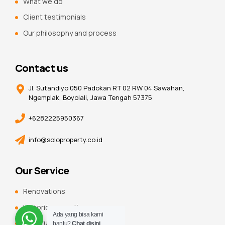
What we do
Client testimonials
Our philosophy and process
Contact us
Jl. Sutandiyo 050 Padokan RT 02 RW 04 Sawahan,
Ngemplak, Boyolali, Jawa Tengah 57375
+6282225950367
info@soloproperty.co.id
Our Service
Renovations
Historic renovations
Ada yang bisa kami
Constuction additions
bantu?
Chat disini