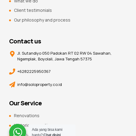
What we do
Client testimonials
Our philosophy and process
Contact us
Jl. Sutandiyo 050 Padokan RT 02 RW 04 Sawahan,
Ngemplak, Boyolali, Jawa Tengah 57375
+6282225950367
info@soloproperty.co.id
Our Service
Renovations
Historic renovations
Ada yang bisa kami
Constuction additions
bantu?
Chat disini