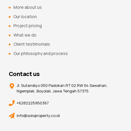
More about us
Our location
Project pricing
What we do
Client testimonials
Our philosophy and process
Contact us
Jl. Sutandiyo 050 Padokan RT 02 RW 04 Sawahan,
Ngemplak, Boyolali, Jawa Tengah 57375
+6282225950367
info@soloproperty.co.id