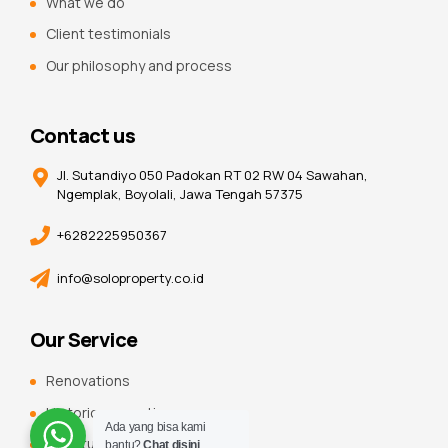
What we do
Client testimonials
Our philosophy and process
Contact us
Jl. Sutandiyo 050 Padokan RT 02 RW 04 Sawahan,
Ngemplak, Boyolali, Jawa Tengah 57375
+6282225950367
info@soloproperty.co.id
Our Service
Renovations
Historic renovations
Ada yang bisa kami
Constuction additions
bantu?
Chat disini