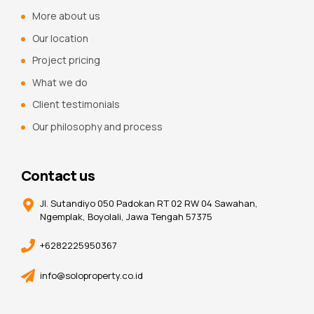
More about us
Our location
Project pricing
What we do
Client testimonials
Our philosophy and process
Contact us
Jl. Sutandiyo 050 Padokan RT 02 RW 04 Sawahan,
Ngemplak, Boyolali, Jawa Tengah 57375
+6282225950367
info@soloproperty.co.id