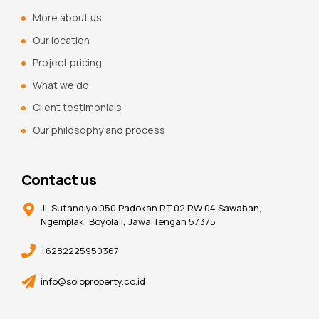
More about us
Our location
Project pricing
What we do
Client testimonials
Our philosophy and process
Contact us
Jl. Sutandiyo 050 Padokan RT 02 RW 04 Sawahan,
Ngemplak, Boyolali, Jawa Tengah 57375
+6282225950367
info@soloproperty.co.id