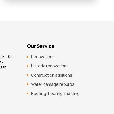
Our Service
n RT 02
Renovations
ak,
Historic renovations
7375
Constuction additions
Water damage rebuilds
Roofing, flooring and tiling