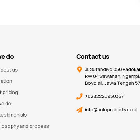
e do
Contact us
Jl. Sutandiyo 050 Padoka
bout us
RW 04 Sawahan, Ngempl
cation
Boyolali, Jawa Tengah 5
t pricing
+6282225950367
we do
info@soloproperty.co.id
 testimonials
ilosophy and process