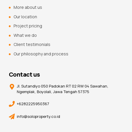
More about us
Our location
Project pricing
What we do
Client testimonials
Our philosophy and process
Contact us
Jl. Sutandiyo 050 Padokan RT 02 RW 04 Sawahan,
Ngemplak, Boyolali, Jawa Tengah 57375
+6282225950367
info@soloproperty.co.id