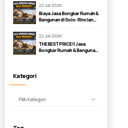
22 Juli 2026
Biaya Jasa Bongkar Rumah &
Bangunan di Solo: Rincian
Lengkap 2026
22 Juli 2026
THE BEST PRICE!! Jasa
Bongkar Rumah & Bangunan
di Solo: Panduan Lengkap
2026
Kategori
Pilih Kategori
Tag