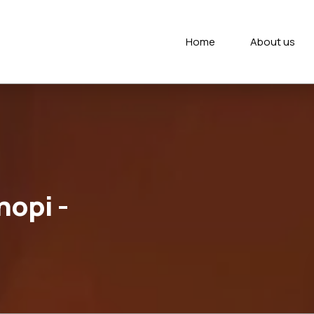
Home
About us
opi -