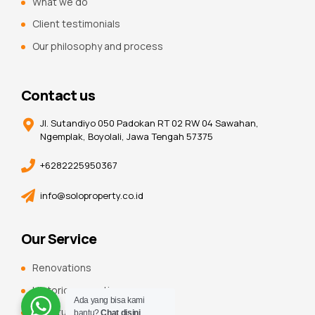
What we do
Client testimonials
Our philosophy and process
Contact us
Jl. Sutandiyo 050 Padokan RT 02 RW 04 Sawahan,
Ngemplak, Boyolali, Jawa Tengah 57375
+6282225950367
info@soloproperty.co.id
Our Service
Renovations
Historic renovations
Ada yang bisa kami
Constuction additions
bantu?
Chat disini