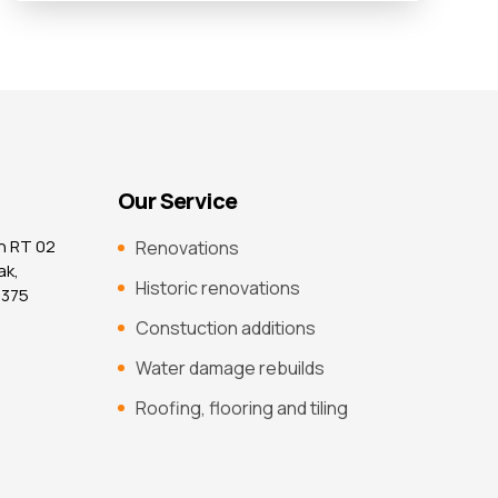
Our Service
n RT 02
Renovations
ak,
Historic renovations
7375
Constuction additions
Water damage rebuilds
Roofing, flooring and tiling