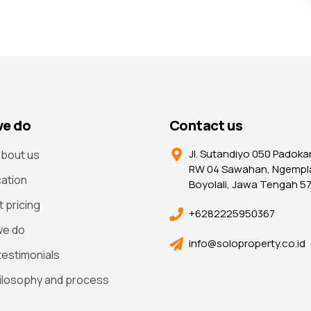
e do
Contact us
Jl. Sutandiyo 050 Padoka
bout us
RW 04 Sawahan, Ngempl
cation
Boyolali, Jawa Tengah 5
t pricing
+6282225950367
we do
info@soloproperty.co.id
 testimonials
ilosophy and process