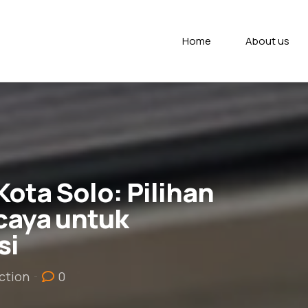
Home
About us
ota Solo: Pilihan
caya untuk
si
ction
0