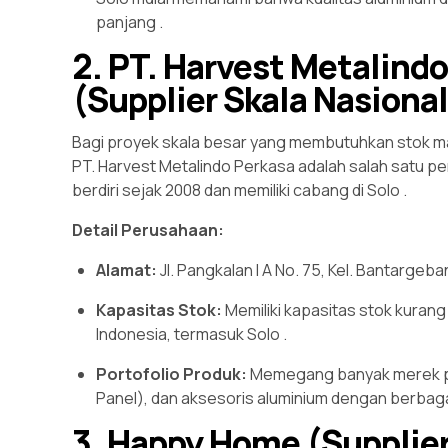
panjang
.
2. PT. Harvest Metalind
(Supplier Skala Nasional
Bagi proyek skala besar yang membutuhkan stok mat
PT. Harvest Metalindo Perkasa adalah salah satu pem
berdiri sejak 2008 dan memiliki cabang di Solo
.
Detail Perusahaan:
Alamat:
Jl. Pangkalan I A No. 75, Kel. Bantargeb
Kapasitas Stok:
Memiliki kapasitas stok kurang 
Indonesia, termasuk Solo
.
Portofolio Produk:
Memegang banyak merek pr
Panel), dan aksesoris aluminium dengan berba
3. Happy Home (Supplie