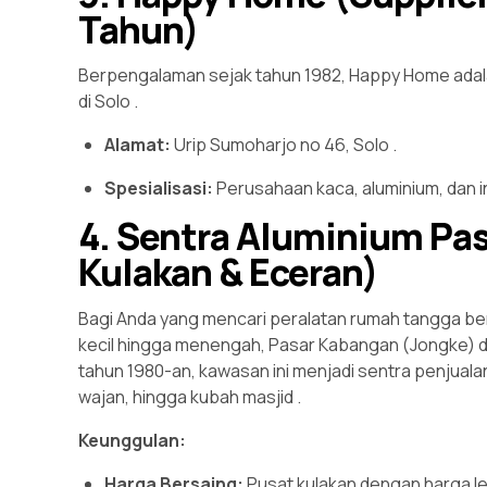
Tahun)
Berpengalaman sejak tahun 1982, Happy Home adalah
di Solo
.
Alamat:
Urip Sumoharjo no 46, Solo
.
Spesialisasi:
Perusahaan kaca, aluminium, dan in
4. Sentra Aluminium Pa
Kulakan & Eceran)
Bagi Anda yang mencari peralatan rumah tangga be
kecil hingga menengah, Pasar Kabangan (Jongke) di
tahun 1980-an, kawasan ini menjadi sentra penjualan
wajan, hingga kubah masjid
.
Keunggulan:
Harga Bersaing:
Pusat kulakan dengan harga le