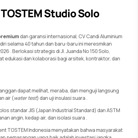
– TOSTEM Studio Solo
 premium
dan garansi internasional, CV Candi Aluminium
rdiri selama 40 tahun dan baru-baru ini meresmikan
 2026
. Berlokasi strategis di Jl. Juanda No 150 Solo,
t edukasi dan kolaborasi bagi arsitek, kontraktor, dan
anggan dapat melihat, meraba, dan menguji langsung
n air (
water test
) dan uji insulasi suara
.
los standar JIS (Japan Industrial Standard) dan ASTM
nan angin, kedap air, dan isolasi suara
.
nt TOSTEM Indonesia menyatakan bahwa masyarakat
dan pemasangan yang baik adalah investasi jangka