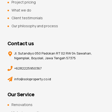
Project pricing
What we do
Client testimonials
Our philosophy and process
Contact us
Jl. Sutandiyo 050 Padokan RT 02 RW 04 Sawahan,
Ngemplak, Boyolali, Jawa Tengah 57375
+6282225950367
info@soloproperty.co.id
Our Service
Renovations