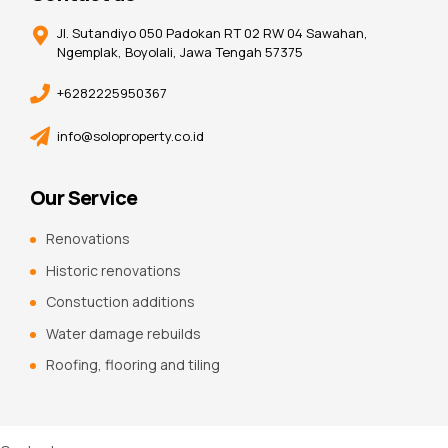
Jl. Sutandiyo 050 Padokan RT 02 RW 04 Sawahan,
Ngemplak, Boyolali, Jawa Tengah 57375
+6282225950367
info@soloproperty.co.id
Our Service
Renovations
Historic renovations
Constuction additions
Water damage rebuilds
Roofing, flooring and tiling