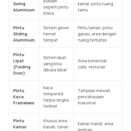
bukaan
Swing
kamar, pintu ruang
seperti pintu
Aluminium
tamu
biasa
Pintu
Sistem geser
Pintu taman, pintu
Sliding
hemat
garasi, area dengan
Aluminium
tempat
ruang terbatas
Pintu
Sistem lipat
Lipat
Area komersial,
yang bisa
(Folding
cafe, restoran
dibuka lebar
Door)
Kaca
Pintu
Tampilan mewah,
tempered
Kaca
pencahayaan
tanpa rangka
Frameless
maksimal
terlihat
Pintu
Khusus area
Kamar mandi, area
Kamar
basah, tahan
lembap