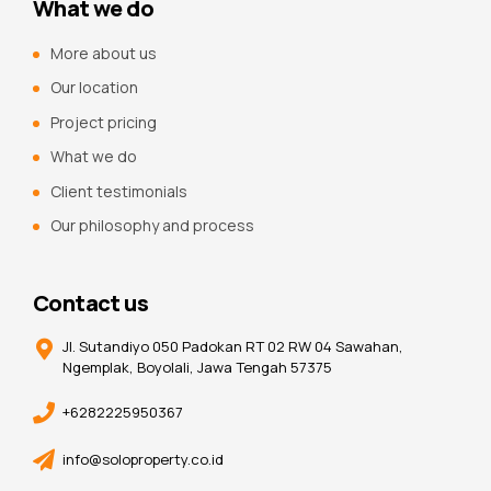
What we do
More about us
Our location
Project pricing
What we do
Client testimonials
Our philosophy and process
Contact us
Jl. Sutandiyo 050 Padokan RT 02 RW 04 Sawahan,
Ngemplak, Boyolali, Jawa Tengah 57375
+6282225950367
info@soloproperty.co.id