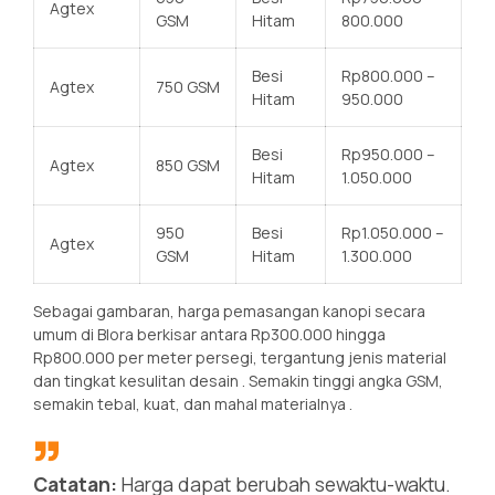
Agtex
GSM
Hitam
800.000
Besi
Rp800.000 –
Agtex
750 GSM
Hitam
950.000
Besi
Rp950.000 –
Agtex
850 GSM
Hitam
1.050.000
950
Besi
Rp1.050.000 –
Agtex
GSM
Hitam
1.300.000
Sebagai gambaran, harga pemasangan kanopi secara
umum di Blora berkisar antara Rp300.000 hingga
Rp800.000 per meter persegi, tergantung jenis material
dan tingkat kesulitan desain
. Semakin tinggi angka GSM,
semakin tebal, kuat, dan mahal materialnya
.
Catatan:
Harga dapat berubah sewaktu-waktu.