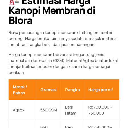
Estimasi Harga
Kanopi Membran di
Blora
Biaya pemasangan kanopi membran dihitung per meter
persegi. Harga berikut umumnya sudah termasuk material
membran, rangka besi, dan jasa pemasangan
.
Harga kanopi membran bervariasi tergantung jenis
material dan ketebalan (GSM). Material Agtex buatan lokal
menjadi pilihan populer dengan kisaran harga sebagai
berikut
:
Merek /
Gramasi
Rangka
Harga per m²
Bahan
Besi
Rp700.000 –
Agtex
550 GSM
Hitam
750.000
650
Besi
Rp750.000 –