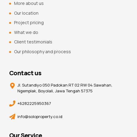
More about us
Our location
Project pricing
What we do
Client testimonials
Our philosophy and process
Contact us
Jl. Sutandiyo 050 Padokan RT 02 RW 04 Sawahan,
Ngemplak, Boyolali, Jawa Tengah 57375
+6282225950367
info@soloproperty.co.id
Our Service