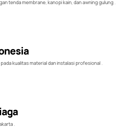
n tenda membrane, kanopi kain, dan awning gulung
.
onesia
ada kualitas material dan instalasi profesional
.
Niaga
Jakarta
.