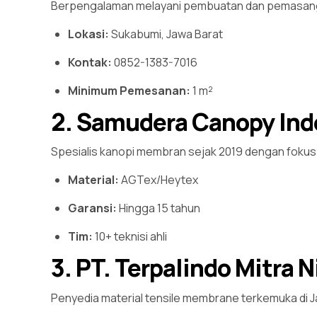
Berpengalaman melayani pembuatan dan pemasanga
Lokasi:
Sukabumi, Jawa Barat
Kontak:
0852-1383-7016
Minimum Pemesanan:
1 m²
2. Samudera Canopy Ind
Spesialis kanopi membran sejak 2019 dengan fokus p
Material:
AGTex/Heytex
Garansi:
Hingga 15 tahun
Tim:
10+ teknisi ahli
3. PT. Terpalindo Mitra 
Penyedia material tensile membrane terkemuka di 