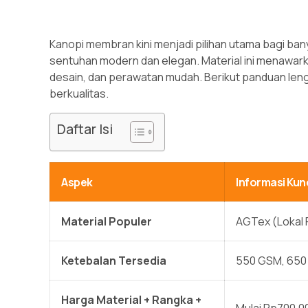
Kanopi membran kini menjadi pilihan utama bagi ba
sentuhan modern dan elegan. Material ini menawarkan
desain, dan perawatan mudah. Berikut panduan le
berkualitas.
Daftar Isi
Aspek
Informasi Kun
Material Populer
AGTex (Lokal 
Ketebalan Tersedia
550 GSM, 650
Harga Material + Rangka +
Mulai Rp700.0