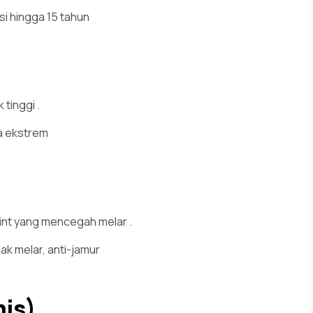
si hingga 15 tahun
k tinggi
.
a ekstrem
)
aint yang mencegah melar
.
ak melar, anti-jamur
mis)