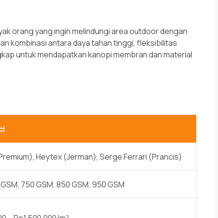
nyak orang yang ingin melindungi area outdoor dengan
 kombinasi antara daya tahan tinggi, fleksibilitas
ngkap untuk mendapatkan kanopi membran dan material
ci
Premium), Heytex (Jerman), Serge Ferrari (Prancis)
 GSM, 750 GSM, 850 GSM, 950 GSM
00 – Rp1.500.000/m²