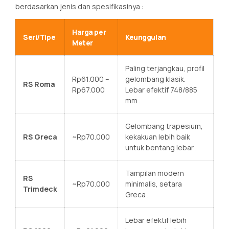
berdasarkan jenis dan spesifikasinya
:
Harga per
Seri/Tipe
Keunggulan
Meter
Paling terjangkau, profil
Rp61.000 –
gelombang klasik.
RS Roma
Rp67.000
Lebar efektif 748/885
mm
.
Gelombang trapesium,
RS Greca
~Rp70.000
kekakuan lebih baik
untuk bentang lebar
.
Tampilan modern
RS
~Rp70.000
minimalis, setara
Trimdeck
Greca
.
Lebar efektif lebih