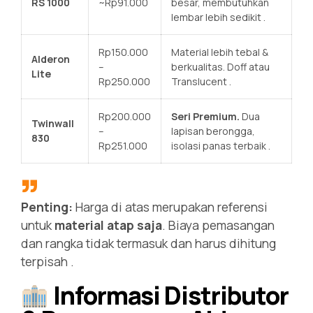
RS 1000
~Rp91.000
besar, membutuhkan
lembar lebih sedikit
.
Rp150.000
Material lebih tebal &
Alderon
–
berkualitas. Doff atau
Lite
Rp250.000
Translucent
.
Rp200.000
Seri Premium.
Dua
Twinwall
–
lapisan berongga,
830
Rp251.000
isolasi panas terbaik
.
Penting:
Harga di atas merupakan referensi
untuk
material atap saja
. Biaya pemasangan
dan rangka tidak termasuk dan harus dihitung
terpisah
.
Informasi Distributor