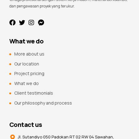
dan pengawasan proyek yang terukur.
What we do
More about us
Our location
Project pricing
What we do
Client testimonials
Our philosophy and process
Contact us
Jl. Sutandiyo 050 Padokan RT 02 RW 04 Sawahan,