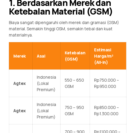
1. Berdasarkan Merek dan
Ketebalan Material (GSM)
Biaya sangat dipengaruhi oleh merek dan gramasi (GSM)
material. Semakin tinggi GSM, semakin tebal dan kuat
materialnya.
Estimasi
Ketebalan
Merek
Asal
Harga/m²
(GSM)
(All-in)
Indonesia
550 – 650
Rp750.000 –
Agtex
(Lokal
GSM
Rp950.000
Premium)
Indonesia
750 – 950
Rp850.000 –
Agtex
(Lokal
GSM
Rp1.300.000
Premium)
700 – 900
Rp1.100.000 –