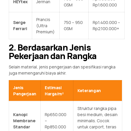
HEYtex
Jerman
GSM
Rp1.600.000
Prancis
Serge
750 – 950
Rp1.400.000 –
(Ultra
Ferrari
GSM
Rp2.100.000+
Premium)
2. Berdasarkan Jenis
Pekerjaan dan Rangka
Selain material, jenis pengerjaan dan spesifikasi rangka
juga memengaruhi biaya akhir.
Jenis
Estimasi
Keterangan
Pengerjaan
Harga/m²
Struktur rangka pipa
Kanopi
Rp650.000
besi medium, desain
Membrane
–
minimalis. Cocok
Standar
Rp850.000
untuk carport, teras