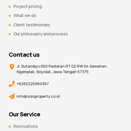
Project pricing
What we do
Client testimonials
Our philosophy and process
Contact us
Jl. Sutandiyo 050 Padokan RT 02 RW 04 Sawahan,
Ngemplak, Boyolali, Jawa Tengah 57375
+6282225950367
info@soloproperty.co.id
Our Service
Renovations