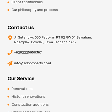
Client testimonials
Our philosophy and process
Contact us
Jl. Sutandiyo 050 Padokan RT 02 RW 04 Sawahan,
Ngemplak, Boyolali, Jawa Tengah 57375
+6282225950367
info@soloproperty.co.id
Our Service
Renovations
Historic renovations
Constuction additions