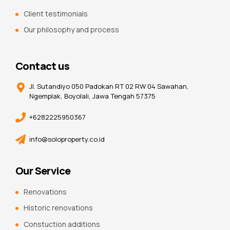
Client testimonials
Our philosophy and process
Contact us
Jl. Sutandiyo 050 Padokan RT 02 RW 04 Sawahan,
Ngemplak, Boyolali, Jawa Tengah 57375
+6282225950367
info@soloproperty.co.id
Our Service
Renovations
Historic renovations
Constuction additions