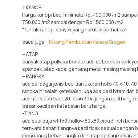
1. KANOPI
Harga kanopi besi minimalis Rp. 400.000 /m2 sampai
750.000 /m2 sampai dengan Rp.1.500.000 /m2
* Untuk kanopi banyak yang harus di perhatikan
baca juga :
Tukang Pembuatan Kanopi Sragen
– ATAP
banyak atap pollycarbonate ada beberapa merk yang
spandek, atap kaca, genteng metal masing masing
– RANGKA
ada berbagai jenis besi dan ukuran hollo 40 x 40, 40 x 
rangka ini selain ketebalan juga ada besi hitam dan b
ada merk dan type 201 atau 304. jangan asal harga m
besar kecil dan ketebalan baru harga.
-TIANG
ada besi baja wf 150 ,hollow 80 x80 pipa 3 inch bah
ternyata bahan tiangnya kecil tidak sesuai dengan 
menopang beban rangka dan atap apalagi sekarang 