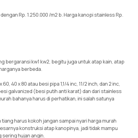
 dengan Rp. 1.250.000 /m2 b. Harga kanopi stainless Rp.
 bergaransi kw1 kw2, begitu juga untuk atap kain, atap
 harganya berbeda.
60, 40 x 80 atau besi pipa 1,1/4 inc, 11/2 inch, dan 2 inc,
esi galvanized (besi putih anti karat) dan dari stainless
urah bahanya harus di perhatikan, ini salah satunya
an tiang harus kokoh jangan sampai nyari harga murah
besarnya konstruksi atap kanopinya, jadi tidak mampu
sering hujan angin.