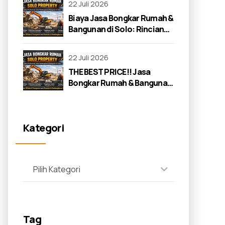
22 Juli 2026
Biaya Jasa Bongkar Rumah &
Bangunan di Solo: Rincian
Lengkap 2026
22 Juli 2026
THE BEST PRICE!! Jasa
Bongkar Rumah & Bangunan
di Solo: Panduan Lengkap
2026
Kategori
Pilih Kategori
Tag