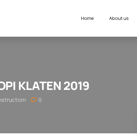
Home
About us
PI KLATEN 2019
nstruction
0