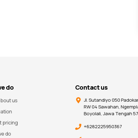
e do
Contact us
Jl. Sutandiyo 050 Padoka
bout us
RW 04 Sawahan, Ngempl
cation
Boyolali, Jawa Tengah 5
t pricing
+6282225950367
we do