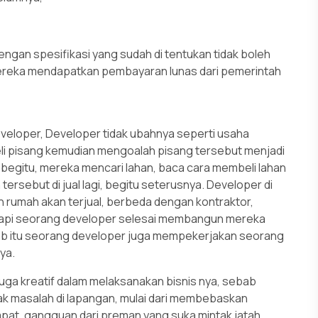
ngan spesifikasi yang sudah di tentukan tidak boleh
 mereka mendapatkan pembayaran lunas dari pemerintah
loper, Developer tidak ubahnya seperti usaha
i pisang kemudian mengoalah pisang tersebut menjadi
 begitu, mereka mencari lahan, baca cara membeli lahan
sebut di jual lagi, begitu seterusnya. Developer di
ah rumah akan terjual, berbeda dengan kontraktor,
, tapi seorang developer selesai membangun mereka
bab itu seorang developer juga mempekerjakan seorang
ya.
uga kreatif dalam melaksanakan bisnis nya, sebab
 masalah di lapangan, mulai dari membebaskan
pat, gangguan dari preman yang suka mintak jatah