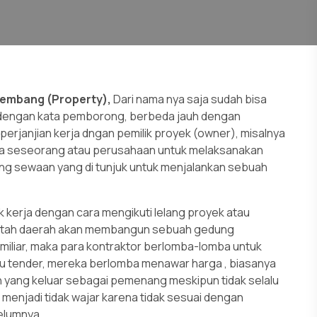
embang (Property),
Dari nama nya saja sudah bisa
ut dengan kata pemborong, berbeda jauh dengan
erjanjian kerja dngan pemilik proyek (owner), misalnya
a seseorang atau perusahaan untuk melaksanakan
ang sewaan yang di tunjuk untuk menjalankan sebuah
kerja dengan cara mengikuti lelang proyek atau
rintah daerah akan membangun sebuah gedung
 miliar, maka para kontraktor berlomba-lomba untuk
au tender, mereka berlomba menawar harga , biasanya
h yang keluar sebagai pemenang meskipun tidak selalu
menjadi tidak wajar karena tidak sesuai dengan
elumnya,