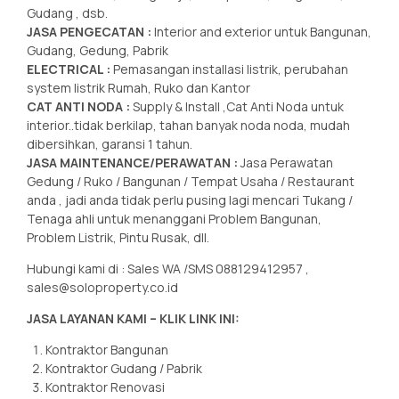
Gudang , dsb.
JASA PENGECATAN :
Interior and exterior untuk Bangunan,
Gudang, Gedung, Pabrik
ELECTRICAL :
Pemasangan installasi listrik, perubahan
system listrik Rumah, Ruko dan Kantor
CAT ANTI NODA :
Supply & Install ,Cat Anti Noda untuk
interior..tidak berkilap, tahan banyak noda noda, mudah
dibersihkan, garansi 1 tahun.
JASA MAINTENANCE/PERAWATAN :
Jasa Perawatan
Gedung / Ruko / Bangunan / Tempat Usaha / Restaurant
anda , jadi anda tidak perlu pusing lagi mencari Tukang /
Tenaga ahli untuk menanggani Problem Bangunan,
Problem Listrik, Pintu Rusak, dll.
Hubungi kami di : Sales WA /SMS 088129412957 ,
sales@soloproperty.co.id
JASA LAYANAN KAMI – KLIK LINK INI:
Kontraktor Bangunan
Kontraktor Gudang / Pabrik
Kontraktor Renovasi