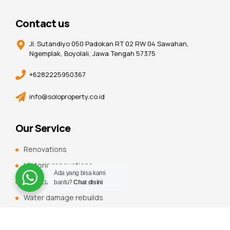
Contact us
Jl. Sutandiyo 050 Padokan RT 02 RW 04 Sawahan,
Ngemplak, Boyolali, Jawa Tengah 57375
+6282225950367
info@soloproperty.co.id
Our Service
Renovations
Historic renovations
Ada yang bisa kami
Constuction additions
bantu?
Chat disini
Water damage rebuilds
Roofing, flooring and tiling