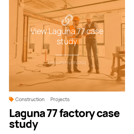
View Laguna 77 case
study
https://bit.ly/3hSXI2j
Construction
Projects
Laguna 77 factory case
study