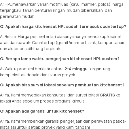
A: HPL menawarkan varian motif luas (kayu, marmer, polos), harga
terjangkau, tahan benturan ringan, mudah dibersihkan, dan
perawatan mudah
.
Q: Apakah harga kitchenset HPL sudah termasuk countertop?
A: Belum. Harga per meter lari biasanya hanya mencakup kabinet
atas dan bawah. Countertop (granit/marmer), sink, kompor tanam,
dan aksesoris dihitung terpisah
.
Q: Berapa lama waktu pengerjaan kitchenset HPL custom?
A: Waktu produksi berkisar antara
2-4 minggu
tergantung
kompleksitas desain dan ukuran proyek.
Q: Apakah bisa survei lokasi sebelum pembuatan kitchenset?
A: Ya, Kami menyediakan konsultasi dan survei lokasi
GRATIS
ke
lokasi Anda sebelum proses produksi dimulai
.
Q: Apakah ada garansi untuk kitchenset?
A: Ya, Kami memberikan garansi pengerjaan dan perawatan pasca-
instalasi untuk setiap proyek yang Kami tangani
.