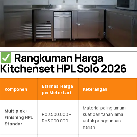
Rangkuman Harga
Kitchenset HPL Solo 2026
Estimasi Harga
Komponen
Keterangan
per Meter Lari
Material paling umum,
Multiplek +
Rp2.500.000 –
kuat dan tahan lama
Finishing HPL
Rp3.000.000
untuk penggunaan
Standar
harian