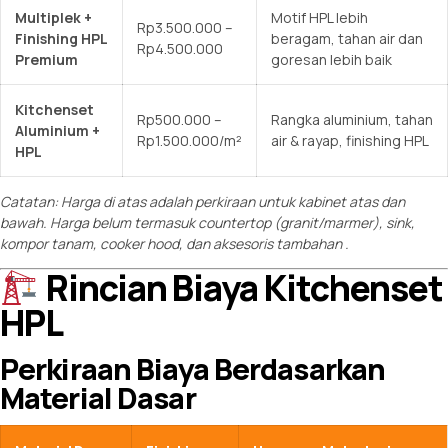
Multiplek +
Motif HPL lebih
Rp3.500.000 –
Finishing HPL
beragam, tahan air dan
Rp4.500.000
Premium
goresan lebih baik
Kitchenset
Rp500.000 –
Rangka aluminium, tahan
Aluminium +
Rp1.500.000/m²
air & rayap, finishing HPL
HPL
Catatan: Harga di atas adalah perkiraan untuk kabinet atas dan
bawah. Harga belum termasuk countertop (granit/marmer), sink,
kompor tanam, cooker hood, dan aksesoris tambahan
.
Rincian Biaya Kitchenset
HPL
Perkiraan Biaya Berdasarkan
Material Dasar