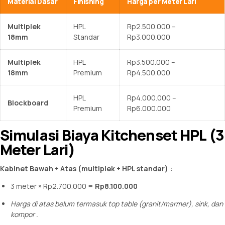
Material Dasar
Finishing
Harga per Meter Lari
Multiplek
HPL
Rp2.500.000 –
18mm
Standar
Rp3.000.000
Multiplek
HPL
Rp3.500.000 –
18mm
Premium
Rp4.500.000
HPL
Rp4.000.000 –
Blockboard
Premium
Rp6.000.000
Simulasi Biaya Kitchenset HPL (3
Meter Lari)
Kabinet Bawah + Atas (multiplek + HPL standar) :
3 meter × Rp2.700.000 =
Rp8.100.000
Harga di atas belum termasuk top table (granit/marmer), sink, dan
kompor
.