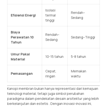
Isolasi
Rendah–
Efisiensi Energi
termal
Sedang
tinggi
Biaya
Rendah–
Perawatan 10
Sedang–Tinggi
Sedang
Tahun
Umur Pakai
10-15 tahun
5-8 tahun
Material
Cepat,
Memakan
Pemasangan
ringan
waktu
Kanopi membran bukan hanya representasi dari kemajuan
teknologi material, tetapi juga simbol perubahan
paradigma dalam pendekatan desain arsitektur yang lebih
berkelanjutan dan estetis
. Dengan inovasi-inovasi ini,