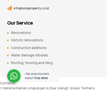
info@soloproperty.co.id
Our Service
Renovations
Historic renovations
Constuction additions
Water damage rebuilds
Roofing, flooring and tiling
Ada yang bisa kami
bantu?
Chat disini
Contents
1. Material Ramah Lingkungan & Daur Ulang
2. Isolasi Termal &
Efisiensi Energi
3. Ketahanan Cuaca Ekstrem
4. Inovasi Multi-fungsi:
Kanopi Proyeksi AR
5. Desain Fleksibel & Instalasi Cepat
6. Daya
Tahan Jangka Panjang
Tabel Perbandingan: Kanopi Membran vs