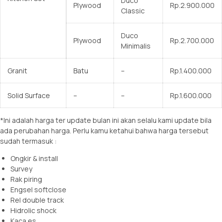
Duco
Plywood
Rp.2.900.000
Classic
Duco
Plywood
Rp.2.700.000
Minimalis
Granit
Batu
–
Rp.1.400.000
Solid Surface
–
–
Rp.1.600.000
*Ini adalah harga ter update bulan ini akan selalu kami update bila
ada perubahan harga. Perlu kamu ketahui bahwa harga tersebut
sudah termasuk :
Ongkir & install
Survey
Rak piring
Engsel softclose
Rel double track
Hidrolic shock
Kaca es