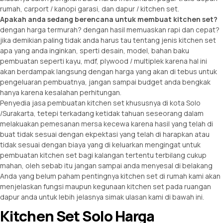
rumah, carport / kanopi garasi, dan dapur / kitchen set.
Apakah anda sedang berencana untuk membuat kitchen set?
dengan harga termurah? dengan hasil memuaskan rapi dan cepat?
jika demikian paling tidak anda harus tau tentang jenis kitchen set
apa yang anda inginkan, sperti desain, model, bahan baku
pembuatan seperti kayu, mdf, plywood / multiplek karena hal ini
akan berdampak langsung dengan harga yang akan di tebus untuk
pengeluaran pembuatnya, jangan sampai budget anda bengkak
hanya karena kesalahan perhitungan.
Penyedia jasa pembuatan kitchen set khususnya di kota Solo
/Surakarta, tetepi terkadang ketidak tahuan seseorang dalam
melakuakan pemesanan mersa kecewa karena hasil yang telah di
buat tidak sesuai dengan ekpektasi yang telah di harapkan atau
tidak sesuai dengan biaya yang di keluarkan mengingat untuk
pembuatan kitchen set bagi kalangan tertentu terbilang cukup
mahan, oleh sebab itu jangan sampai anda menyesal di belakang
Anda yang belum paham pentingnya
kitchen set
di rumah kami akan
menjelaskan fungsi maupun kegunaan
kitchen
set pada ruangan
dapur anda untuk lebih jelasnya simak ulasan kami di bawah ini.
Kitchen Set Solo Harga