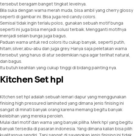
tersebut beragam banget tingkat levelnya.
Bila suka dengan warna merah muda, bisa ambil yang cherry glossy
seperti di gambar ini. Bisa juga red candy colors.
Semisal tidak ingin terlalu polos, gunakan sebuah motif bunga
seperti ini juga bisa menjadi solusi terbaik. Mengganti motifnya
menjadi selain bunga juga bagus.
Paduan warna untuk red colors itu cukup banyak, seperti putih,
hitam,silver,abu-abu dan juga grey. Hanya saja peletakan warna
tersebut yang harus di atur sedemikian rupa agar terlihat natural,
dan bagus.
Itu butuh keahlian yang cukup tinggi di bidang painting nya.
Kitchen Set hpl
Kitchen set hpl adalah sebuah lemari dapur yang menggunakan
finising high pressured laminated yang dimana jenis finising ini
sangat di minati banyak orang karena memang begitu banyak
kelebihan yang mereka peroleh.
Mulai dari motif dan warna yang banyak piliha. Merk hpl yang begitu
banyak tersedia di pasaran indonesia. Yang dimana kalian bisa pilih
kualitasnya sendiri. Tapi sangat di sayangkan jenis finising ini tidak