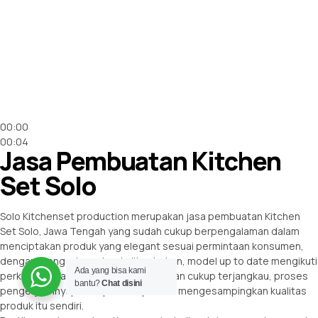
00:00
00:04
Jasa Pembuatan Kitchen
Set Solo
Solo Kitchenset production merupakan jasa pembuatan Kitchen
Set Solo, Jawa Tengah yang sudah cukup berpengalaman dalam
menciptakan produk yang elegant sesuai permintaan konsumen,
dengan mengedepankan kulitas bahan, model up to date mengikuti
Ada yang bisa kami
perkembangan serta harga pembuatan cukup terjangkau, proses
bantu?
Chat disini
pengerjaannyapun cepat tetapi tidak mengesampingkan kualitas
produk itu sendiri.