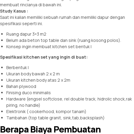
membuat rincianya di bawah ini.
Study Kasus :
Saat ini kalian memiliki sebuah rumah dan memiliki dapur dengan
spesifikasi seperti ini.
Ruang dapur 3×3 m2
Belum ada beton top table dan sink (ruang kosong polos).
Konsep ingin membuat kitchen set bentuk l
Spesifikasi kitchen set yang ingin di buat:
Berbentuk l
Ukuran body bawah 2 x 2 m
Ukuran kitchen body atas 2 x 2m
Bahan plywood
Finising duco minimalis
Hardware (engsel softclose, rel double track, hidrolic shock,rak
piring, no handle)
Elektronik ( cookerhood, kompor tanam)
Tambahan (top table granit, sink,tab,backsplash)
Berapa Biaya Pembuatan