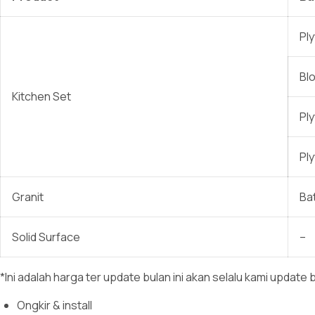
Pl
Bl
Kitchen Set
Pl
Pl
Granit
Ba
Solid Surface
–
*Ini adalah harga ter update bulan ini akan selalu kami upda
Ongkir & install