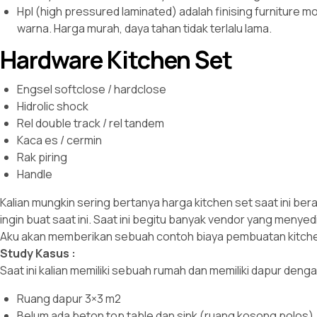
Hpl (high pressured laminated) adalah finising furniture
warna. Harga murah, daya tahan tidak terlalu lama.
Hardware Kitchen Set
Engsel softclose / hardclose
Hidrolic shock
Rel double track / rel tandem
Kaca es / cermin
Rak piring
Handle
Kalian mungkin sering bertanya harga kitchen set saat ini ber
ingin buat saat ini. Saat ini begitu banyak vendor yang meny
Aku akan memberikan sebuah contoh biaya pembuatan kitchen 
Study Kasus :
Saat ini kalian memiliki sebuah rumah dan memiliki dapur dengan
Ruang dapur 3×3 m2
Belum ada beton top table dan sink (ruang kosong polos).