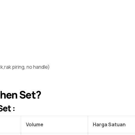
k,rak piring, no handle)
chen Set?
et :
Volume
Harga Satuan