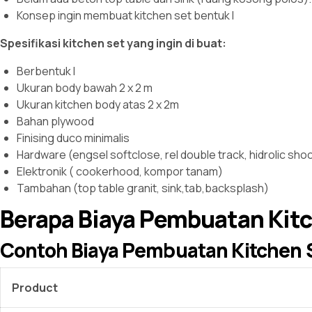
Konsep ingin membuat kitchen set bentuk l
Spesifikasi kitchen set yang ingin di buat:
Berbentuk l
Ukuran body bawah 2 x 2 m
Ukuran kitchen body atas 2 x 2m
Bahan plywood
Finising duco minimalis
Hardware (engsel softclose, rel double track, hidrolic shoc
Elektronik ( cookerhood, kompor tanam)
Tambahan (top table granit, sink,tab,backsplash)
Berapa Biaya Pembuatan Kit
Contoh Biaya Pembuatan Kitchen S
Product