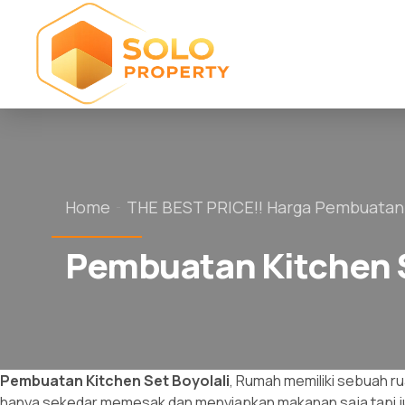
Home
THE BEST PRICE!! Harga Pembuatan
Pembuatan Kitchen S
Pembuatan Kitchen Set
Boyolali
, Rumah memiliki sebuah ru
hanya sekedar memesak dan menyiapkan makanan saja tapi juga