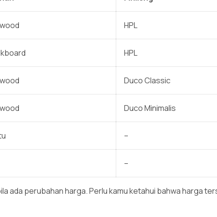
ywood
HPL
okboard
HPL
ywood
Duco Classic
ywood
Duco Minimalis
tu
–
–
te bila ada perubahan harga. Perlu kamu ketahui bahwa harga t