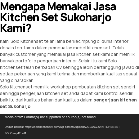
Mengapa Memakai Jasa
Kitchen Set Sukoharjo
Kami?
Kami Solo Kitchenset telah lama berkecimpung di dunia interior
desain terutama dalam pembuatan mebel kitchen set. Telah
banyak customer yang memakai jasa kitchen set kami dan memiliki
banyak portofolio pengerjaan interior. Selain itu kami Solo
Kitchenset telah berbadan CV sehingga lebih bertanggung jawab di
setiap pekerjaan yang kami terima dan memberikan kualitas sesuai
yang diharapkan.
Solo Kitchenset memiliki workshop pembuatan kitchen set sendiri
sehingga pengerjaan kitchen set anda dapat kami kontrol sendiri
baik itu dari kualitas bahan dan kualitas dalam
pengerjaan kitchen
set Sukoharjo
.
Pemutar
Media error: Format(s) not supported or source(s) not found
Video
Unduh Berkas: https://solokitchenset.com/wp-content/uploads/2019/03/20.KITCHENSET-
SOLO.mp4?_=11