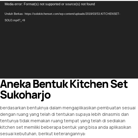
Pemutar
Media error: Format(s) not supported or source(s) not found
Video
Unduh Berkas: https://solokitchenset.com/wp-content/uploads/2019/03/53.KITCHENSET-
SOLO.mp4?_=9
Aneka Bentuk Kitchen Set
Sukoharjo
berdasarkan bentuknya dalam mengaplikasikan pembuatan sesuai
dengan ruang yang telah di tentukan supaya lebih dinasmis dan
tentunya tidak memakan ruang tempat yang telah di sediakan
kitchen set memiliki beberapa bentuk yang bisa anda aplikasikan
sesuai kebutuhan, berikut keterangannya: