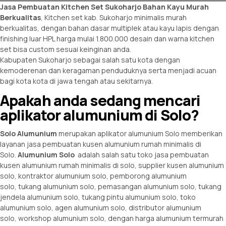
Jasa Pembuatan Kitchen Set Sukoharjo Bahan Kayu
Murah
Berkualitas
, Kitchen set kab. Sukoharjo minimalis murah
berkualitas, dengan bahan dasar multiplek atau kayu lapis dengan
finishing luar HPL harga mulai 1.800.000 desain dan warna kitchen
set bisa custom sesuai keinginan anda.
Kabupaten Sukoharjo sebagai salah satu kota dengan
kemoderenan dan keragaman penduduknya serta menjadi acuan
bagi kota kota di jawa tengah atau sekitarnya.
Apakah anda sedang mencari
aplikator alumunium di Solo?
Solo Alumunium
merupakan
aplikator alumunium Solo
memberikan
layanan
jasa pembuatan kusen
alumunium rumah minimalis di
Solo.
Alumunium Solo
adalah salah satu toko jasa pembuatan
kusen alumunium rumah minimalis di solo, supplier
kusen alumunium
solo
,
kontraktor alumunium solo
,
pemborong alumunium
solo
,
tukang alumunium solo
,
pemasangan alumunium solo
,
tukang
jendela alumunium solo
,
tukang pintu alumunium solo
,
toko
alumunium solo
,
agen alumunium solo
,
distributor alumunium
solo
,
workshop alumunium solo
, dengan
harga alumunium
termurah