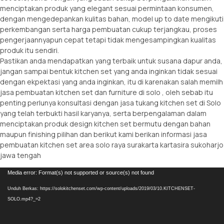
menciptakan produk yang elegant sesuai permintaan konsumen,
dengan mengedepankan kulitas bahan, model up to date mengikuti
perkembangan serta harga pembuatan cukup terjangkau, proses
pengerjaannyapun cepat tetapi tidak mengesampingkan kualitas
produk itu sendiri.
Pastikan anda mendapatkan yang terbaik untuk susana dapur anda,
jangan sampai bentuk kitchen set yang anda inginkan tidak sesuai
dengan ekpektasi yang anda inginkan, itu di karenakan salah memilh
jasa pembuatan kitchen set dan furniture di solo , oleh sebab itu
penting perlunya konsultasi dengan jasa tukang kitchen set di Solo
yang telah terbukti hasil karyanya, serta berpengalaman dalam
menciptakan produk design kitchen set bermutu dengan bahan
maupun finishing pilihan dan berikut kami berikan informasi jasa
pembuatan kitchen set area solo raya surakarta kartasira sukoharjo
jawa tengah
Pemutar
Media error: Format(s) not supported or source(s) not found
Video
Unduh Berkas: https://solokitchenset.com/wp-content/uploads/2019/03/10.KITCHENSET-
SOLO.mp4?_=2