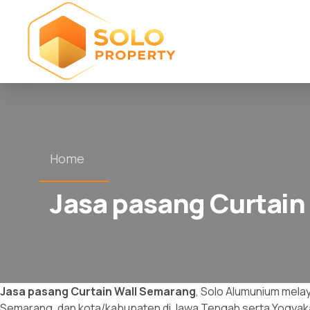
Home
Jasa pasang Curtain
Jasa pasang Curtain Wall Semarang
, Solo Alumunium melay
Semarang, dan kota/kabupaten di Jawa Tengah serta Yogyakar