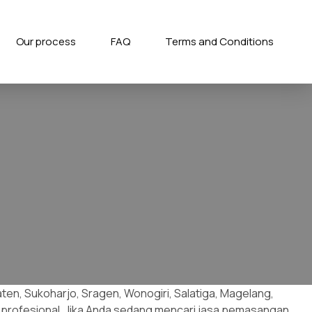
Our process
FAQ
Terms and Conditions
aten, Sukoharjo, Sragen, Wonogiri, Salatiga, Magelang,
 profesional. Jika Anda sedang mencari jasa pemasangan