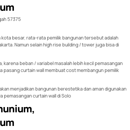
ium
gah 57375
a kota besar, rata-rata pemilik bangunan tersebut adalah
ta. Namun selain high rise building / tower juga bisa di
, karena beban / variabel masalah lebih kecil pemasangan
ada pasang curtain wall membuat cost membangun pemilik
at akan menjadikan bangunan berestetika dan aman digunakan
a pemasangan curtain wall di Solo
umunium,
ium