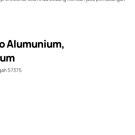
lo Alumunium,
ium
gah 57375