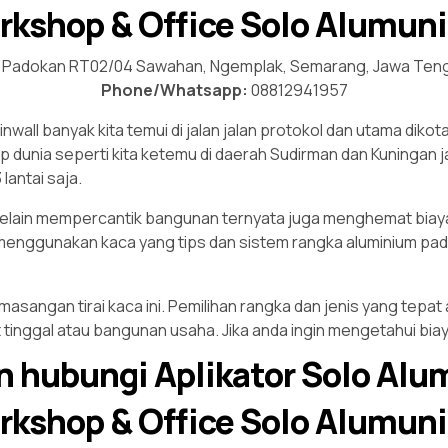
rkshop & Office Solo Alumun
Padokan RT02/04 Sawahan, Ngemplak, Semarang, Jawa Ten
Phone/Whatsapp:
08812941957
wall banyak kita temui di jalan jalan protokol dan utama dikot
nia seperti kita ketemu di daerah Sudirman dan Kuningan jakar
antai saja.
 selain mempercantik bangunan ternyata juga menghemat biaya
a menggunakan kaca yang tips dan sistem rangka aluminium p
masangan tirai kaca ini. Pemilihan rangka dan jenis yang tep
inggal atau bangunan usaha. Jika anda ingin mengetahui biay
n hubungi Aplikator Solo Al
rkshop & Office Solo Alumun