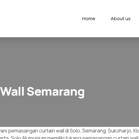
Home
About us
 Wall Semarang
ani pemasangan curtain wall di Solo, Semarang, Sukoharjo, Kl
ta. Solo Alumunium memiliki tukang pemasangan curtain wall