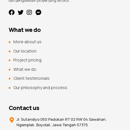
dan pengawasan proyek yang terukur.
What we do
More about us
Our location
Project pricing
What we do
Client testimonials
Our philosophy and process
Contact us
Jl. Sutandiyo 050 Padokan RT 02 RW 04 Sawahan,
Ngemplak, Boyolali, Jawa Tengah 57375