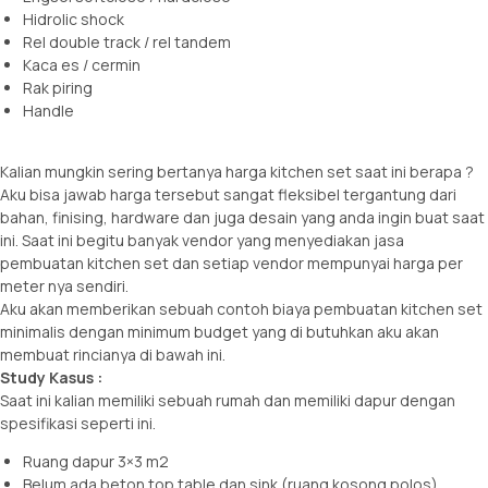
Hidrolic shock
Rel double track / rel tandem
Kaca es / cermin
Rak piring
Handle
Kalian mungkin sering bertanya
harga kitchen set
saat ini berapa ?
Aku bisa jawab harga tersebut sangat fleksibel tergantung dari
bahan, finising, hardware dan juga desain yang anda ingin buat saat
ini. Saat ini begitu banyak vendor yang menyediakan jasa
pembuatan kitchen set dan setiap vendor mempunyai harga per
meter nya sendiri.
Aku akan memberikan sebuah contoh biaya pembuatan kitchen set
minimalis dengan minimum budget yang di butuhkan aku akan
membuat rincianya di bawah ini.
Study Kasus :
Saat ini kalian memiliki sebuah rumah dan memiliki dapur dengan
spesifikasi seperti ini.
Ruang dapur 3×3 m2
Belum ada beton top table dan sink (ruang kosong polos).