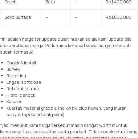
Granit
Batu
–
Rp.1.400.000
Solid Surface
–
–
Rp.1.600.000
*Ini adalah harga ter update bulan ini akan selalu kami update bila
ada perubahan harga. Perlu kamu ketahui bahwa harga tersebut
sudah termasuk :
Ongkir & install
Survey
Rak piring
Engsel softclose
Rel double track
Hidrolic shock
Kaca es
Kualitas material grade a (no kw kw club kawan, yang murah
banyak tapi kami tidak pakai)
*jadi menurut kami harga tersebut masih sangat worth it untuk
kamu yang tau akan kualitas suatu product. Tidak cocok untuk kamu