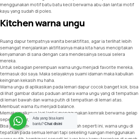
menggunakan motif batu batu kecil berwarna abu dan lantai motif
kayu yang sudah di poles.
Kitchen warna ungu
Ruang dapur tempatnya wanita beraktifitas, agar ia terlihat lebih
semangat menjalankan aktifitasnya maka kita harus menciptakan
kenyamanan di sana dengan cara mendesainya sesuai selera
mereka.
Untuk sebagian perempuan warna ungu menjadi favorite mereka,
termasuk doi saya. Maka selayaknya suami idaman maka kabulkan
keinginan kekasih mu haha.
Warna ungu di aplikasikan pada lemari dapur cocok banget kok, bisa
di lihat gambar diatas paduan antara warna ungu yang di tempatkan
di lemari bawah dan warna putih di tempatkan di lemari atas.
Membuat warna itu menjadi balance.
Memaksimalkanya lagi lantai menggunakan kemraik berwarna gelap
Ada yang bisa kami
seperti, silver, abu-abu nero lainya.
bantu?
Chat disini
Bisa juga menggunakan full warna cerah seperti ini, warna ungu di
tepatkan pada semua lemari tapi sekeliing ruangan menggunakan
warna putih, kombinasi seperti ini juga bisa kamu terapkan di rumah.